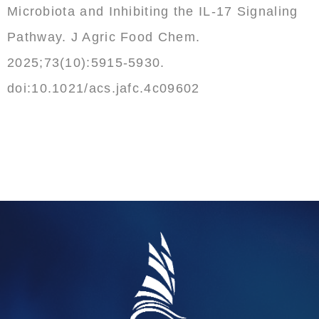
Microbiota and Inhibiting the IL-17 Signaling
Pathway. J Agric Food Chem.
2025;73(10):5915-5930.
doi:10.1021/acs.jafc.4c09602