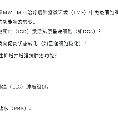
示MW-TMPs治疗后肿瘤微环境（TME）中免疫细
胞的功能状态转变。
细胞死亡（ICD）激活抗原呈递细胞（如DCs）？
微环境向促炎状态转化（如巨噬细胞极化）？
异性扩增并增强抗肿瘤功能？
s肺癌（LLC）肿瘤组织。
盐水（PBS）。