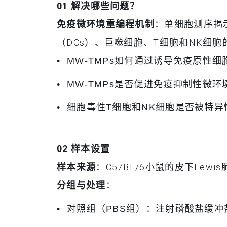
01 解决哪些问题？
免疫微环境重编程机制
：单细胞测序揭
（DCs）、巨噬细胞、T细胞和NK细
• MW-TMPs如何通过诱导免疫原性
• MW-TMPs是否促进免疫抑制性
• 细胞毒性T细胞和NK细胞是否被特
02 样本设置
样本来源
：C57BL/6小鼠的皮下Lewi
分组与处理
：
• 对照组（PBS组）：注射磷酸盐缓冲