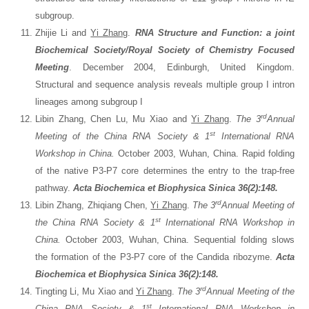
subgroup.
Zhijie Li and
Yi Zhang
.
RNA Structure and Function: a joint
Biochemical Society/Royal Society of Chemistry Focused
Meeting
. December 2004, Edinburgh, United Kingdom.
Structural and sequence analysis reveals multiple group I intron
lineages among subgroup I
rd
Libin Zhang, Chen Lu, Mu Xiao and
Yi Zhang
.
The 3
Annual
st
Meeting of the China RNA Society & 1
International RNA
Workshop in China.
October 2003, Wuhan, China. Rapid folding
of the native P3-P7 core determines the entry to the trap-free
pathway.
Acta Biochemica et Biophysica Sinica 36(2):148.
rd
Libin Zhang, Zhiqiang Chen,
Yi Zhang
.
The 3
Annual Meeting of
st
the China RNA Society & 1
International RNA Workshop in
China.
October 2003, Wuhan, China. Sequential folding slows
the formation of the P3-P7 core of the Candida ribozyme.
Acta
Biochemica et Biophysica Sinica 36(2):148.
rd
Tingting Li, Mu Xiao and
Yi Zhang
.
The 3
Annual Meeting of the
st
China RNA Society & 1
International RNA Workshop in