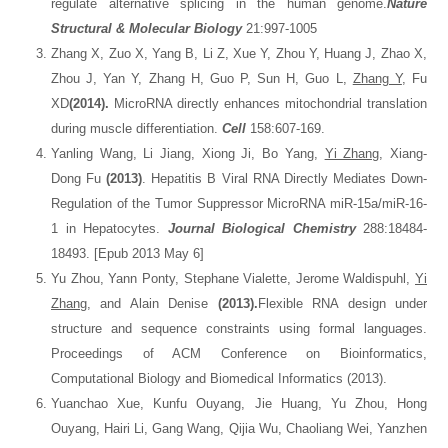
regulate alternative splicing in the human genome.
Nature
Structural & Molecular Biology
21:997-1005
Zhang X, Zuo X, Yang B, Li Z, Xue Y, Zhou Y, Huang J, Zhao X,
Zhou J, Yan Y, Zhang H, Guo P, Sun H, Guo L,
Zhang Y
, Fu
XD
(2014).
MicroRNA directly enhances mitochondrial translation
during muscle differentiation.
Cell
158:607-169.
Yanling Wang, Li Jiang, Xiong Ji, Bo Yang,
Yi Zhang
, Xiang-
Dong Fu
(2013)
. Hepatitis B Viral RNA Directly Mediates Down-
Regulation of the Tumor Suppressor MicroRNA miR-15a/miR-16-
1 in Hepatocytes.
Journal Biological Chemistry
288:18484-
18493. [Epub 2013 May 6]
Yu Zhou, Yann Ponty, Stephane Vialette, Jerome Waldispuhl,
Yi
Zhang
, and Alain Denise
(2013).
Flexible RNA design under
structure and sequence constraints using formal languages.
Proceedings of ACM Conference on Bioinformatics,
Computational Biology and Biomedical Informatics (2013).
Yuanchao Xue, Kunfu Ouyang, Jie Huang, Yu Zhou, Hong
Ouyang, Hairi Li, Gang Wang, Qijia Wu, Chaoliang Wei, Yanzhen