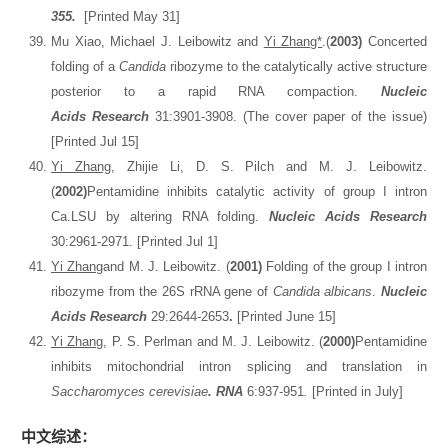
355.
[Printed May 31]
Mu Xiao, Michael J. Leibowitz and
Yi Zhang*
.(
2003)
Concerted
folding of a
Candida
ribozyme to the catalytically active structure
posterior to a rapid RNA compaction.
Nucleic
Acid
s
Research
31:3901-3908. (The cover paper of the issue)
[Printed Jul 15]
Yi Zhang
, Zhijie Li, D. S. Pilch and M. J. Leibowitz.
(
2002)
Pentamidine inhibits catalytic activity of group I intron
Ca.LSU by altering RNA folding.
Nucleic Acid
s
Research
30:2961-2971. [Printed Jul 1]
Yi Zhang
and M. J. Leibowitz. (
2001)
Folding of the group I intron
ribozyme from the 26S rRNA gene of
Candida albicans
.
Nucleic
Acid
s
Research
29:2644-2653
.
[Printed June 15]
Yi Zhang
, P. S. Perlman and M. J. Leibowitz. (
2000)
Pentamidine
inhibits mitochondrial intron splicing and translation in
Saccharomyces cerevisiae
. RNA
6:937-951
.
[Printed in July]
中文综述：