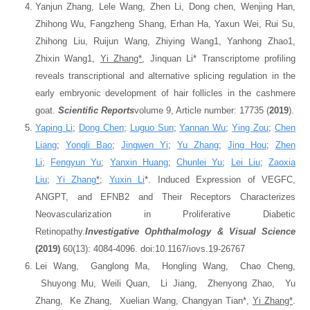
Yanjun Zhang, Lele Wang, Zhen Li, Dong chen, Wenjing Han,
Zhihong Wu, Fangzheng Shang, Erhan Ha, Yaxun Wei, Rui Su,
Zhihong Liu, Ruijun Wang, Zhiying Wang1, Yanhong Zhao1,
Zhixin Wang1,
Yi Zhang*
, Jinquan Li* Transcriptome profiling
reveals transcriptional and alternative splicing regulation in the
early embryonic development of hair follicles in the cashmere
goat.
Scientific Reports
volume 9, Article number: 17735 (
2019
).
Yaping Li
;
Dong Chen
;
Luguo Sun
;
Yannan Wu
;
Ying Zou
;
Chen
Liang
;
Yongli Bao
;
Jingwen Yi
;
Yu Zhang
;
Jing Hou
;
Zhen
Li
;
Fengyun Yu
;
Yanxin Huang
;
Chunlei Yu
;
Lei Liu
;
Zaoxia
Liu
;
Yi Zhang
*
;
Yuxin Li
*. Induced Expression of VEGFC,
ANGPT, and EFNB2 and Their Receptors Characterizes
Neovascularization in Proliferative Diabetic
Retinopathy.
Investigative Ophthalmology & Visual Science
(2019)
60(13): 4084-4096. doi:10.1167/iovs.19-26767
Lei Wang, Ganglong Ma, Hongling Wang, Chao Cheng,
Shuyong Mu, Weili Quan, Li Jiang, Zhenyong Zhao, Yu
Zhang, Ke Zhang, Xuelian Wang, Changyan Tian*,
Yi Zhang*
.