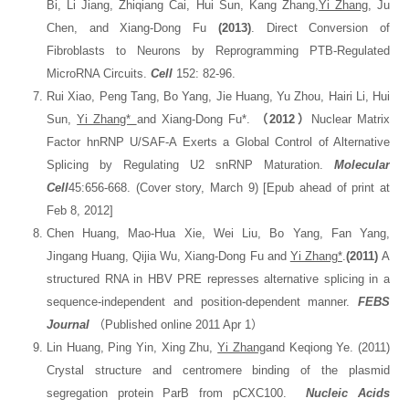
Bi, Li Jiang, Zhiqiang Cai, Hui Sun, Kang Zhang,
Yi Zhang
, Ju
Chen, and Xiang-Dong Fu
(2013)
. Direct Conversion of
Fibroblasts to Neurons by Reprogramming PTB-Regulated
MicroRNA Circuits.
Cell
152: 82-96.
Rui Xiao, Peng Tang, Bo Yang, Jie Huang, Yu Zhou, Hairi Li, Hui
Sun,
Yi Zhang*
and Xiang-Dong Fu*.
（2012）
Nuclear Matrix
Factor hnRNP U/SAF-A Exerts a Global Control of Alternative
Splicing by Regulating U2 snRNP Maturation.
Molecular
Cell
45:656-668. (Cover story, March 9) [Epub ahead of print at
Feb 8, 2012]
Chen Huang, Mao-Hua Xie, Wei Liu, Bo Yang, Fan Yang,
Jingang Huang, Qijia Wu, Xiang-Dong Fu and
Yi Zhang*
.
(2011)
A
structured RNA in HBV PRE represses alternative splicing in a
sequence-independent and position-dependent manner.
FEBS
Journal
（Published online 2011 Apr 1）
Lin Huang, Ping Yin, Xing Zhu,
Yi Zhang
and Keqiong Ye. (2011)
Crystal structure and centromere binding of the plasmid
segregation protein ParB from pCXC100.
Nucleic Acids