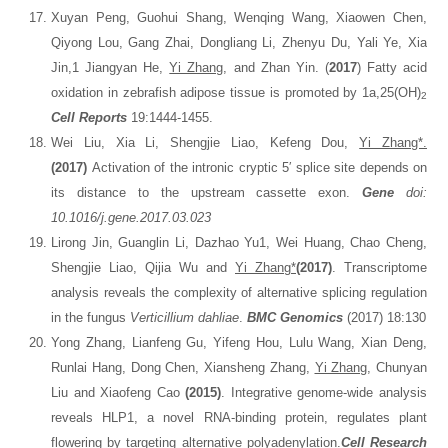
Xuyan Peng, Guohui Shang, Wenqing Wang, Xiaowen Chen,
Qiyong Lou, Gang Zhai, Dongliang Li, Zhenyu Du, Yali Ye, Xia
Jin,1 Jiangyan He,
Yi Zhang
, and Zhan Yin. (
2017
) Fatty acid
oxidation in zebrafish adipose tissue is promoted by 1a,25(OH)
2
Cell Reports
19:1444-1455.
Wei Liu, Xia Li, Shengjie Liao, Kefeng Dou,
Yi Zhang*.
(2017)
Activation of the intronic cryptic 5′ splice site depends on
its distance to the upstream cassette exon.
Gene
doi:
10.1016/j.gene.2017.03.023
Lirong Jin, Guanglin Li, Dazhao Yu1, Wei Huang, Chao Cheng,
Shengjie Liao, Qijia Wu and
Yi Zhang*
(2017)
. Transcriptome
analysis reveals the complexity of alternative splicing regulation
in the fungus
Verticillium dahliae
.
BMC Genomics
(2017) 18:130
Yong Zhang, Lianfeng Gu, Yifeng Hou, Lulu Wang, Xian Deng,
Runlai Hang, Dong Chen, Xiansheng Zhang,
Yi Zhang
, Chunyan
Liu and Xiaofeng Cao
(2015)
. Integrative genome-wide analysis
reveals HLP1, a novel RNA-binding protein, regulates plant
flowering by targeting alternative polyadenylation.
Cell Research