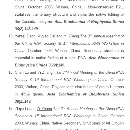
China.
October 2003, Wuhan, China.
Non-conserved P2.1
stabilizes the tertiary structure and slows the native folding of
the Candida ribozyme.
Acta Biochemica et Biophysica Sinica
36(2):148
-149
.
rd
Yanfei Jiang, Xuyao Dai and
Yi Zhang
.
The 3
Annual Meeting of
st
the China RNA Society & 1
International RNA Workshop in
China.
October 2003, Wuhan, China. Secondary structure is
essential in native folding of a large RNA.
Acta Biochemica et
Biophysica Sinica 36(2):149.
rd
Chen Lu and
Yi Zhang
.
The 3
Annual Meeting of the China RNA
st
Society & 1
International RNA Workshop in China.
October
2003, Wuhan, China. Phylogenetic distribution of group I introns
in rRNA genes.
Acta Biochemica et Biophysica Sinica
36(2):149.
rd
Zhijie Li and
Yi Zhang
.
The 3
Annual Meeting of the China RNA
st
Society & 1
International RNA Workshop in China.
October
2003, Wuhan, China. Native Secondary Structures of All Group I