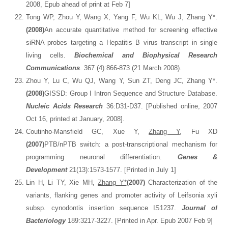
2008, Epub ahead of print at Feb 7]
Tong WP, Zhou Y, Wang X, Yang F, Wu KL, Wu J, Zhang Y*.
(2008)
An accurate quantitative method for screening effective
siRNA probes targeting a Hepatitis B virus transcript in single
living cells.
Biochemical and Biophysical Research
Communications
. 367 (4):866-873 (21 March 2008).
Zhou Y, Lu C, Wu QJ, Wang Y, Sun ZT, Deng JC, Zhang Y*.
(2008)
GISSD: Group I Intron Sequence and Structure Database.
Nucleic Acids Research
36:D31-D37. [Published online, 2007
Oct 16, printed at January, 2008].
Coutinho-Mansfield GC, Xue Y,
Zhang Y
, Fu XD
(2007)
PTB/nPTB switch: a post-transcriptional mechanism for
programming neuronal differentiation.
Genes &
Development
21(13):1573-1577. [Printed in July 1]
Lin H, Li TY, Xie MH,
Zhang Y*
(2007)
Characterization of the
variants, flanking genes and promoter activity of Leifsonia xyli
subsp. cynodontis insertion sequence IS1237.
Journal of
Bacteriology
189:3217-3227. [Printed in Apr. Epub 2007 Feb 9]