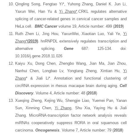
Qingling Song, Fengtao Yi*, Yuhong Zhang, Daniel K. Jun Li,
Yaxun Wei, Han Yu &
Yi Zhang
*
.CRKL regulates alternative
splicing of cancer-related genes in cervical cancer samples and
HeLa cell.
BMC Cancer
volume 19, Article number: 499 (
2019
)
Ruth Zhen Li, Jing Hou, YaxunWei, Xiaotian Luo, Yali Ye,
Yi
Zhang*
(2019)
. hnRNPDL extensively regulates transcription and
alternative splicing.
Gene
687: 125-134. doi:
10.1016/j.gene.2018.11.026
Kaiyu Xu, Dong Chen, Zhengbo Wang, Jian Ma, Jian Zhou,
Nanhui Chen, Longbao Lv, Yongtang Zheng, Xintian Hu,
Yi
Zhang
* & Jiali Li*. Annotation and functional clustering of
circRNA expression in rhesus macaque brain during aging.
Cell
Discovery
. Volume 4, Article number: 48
(2018
)
Xueqing Zheng, Kejing Wu, Shengjie Liao, Yuemei Pan, Yanan
Sun, Xinming Chen,
Yi Zhang
, Shu Xia, Yaying Hu & Jiali
Zhang. MicroRNA-transcription factor network analysis reveals
miRNAs cooperatively suppress RORA in oral squamous cell
carcinoma.
Oncogenesis
. Volume 7, Article number: 79 (
2018
)