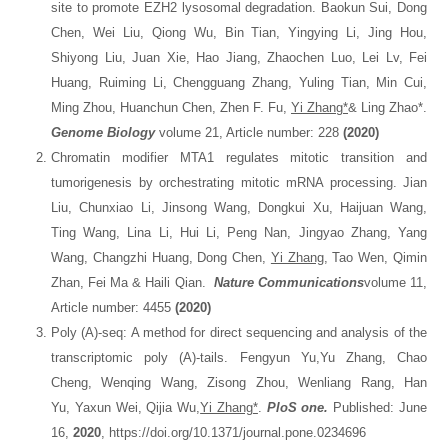
site to promote EZH2 lysosomal degradation. Baokun Sui, Dong
Chen, Wei Liu, Qiong Wu, Bin Tian, Yingying Li, Jing Hou,
Shiyong Liu, Juan Xie, Hao Jiang, Zhaochen Luo, Lei Lv, Fei
Huang, Ruiming Li, Chengguang Zhang, Yuling Tian, Min Cui,
Ming Zhou, Huanchun Chen, Zhen F. Fu,
Yi Zhang*
& Ling Zhao*.
Genome Biology
volume 21, Article number: 228
(2020)
Chromatin modifier MTA1 regulates mitotic transition and
tumorigenesis by orchestrating mitotic mRNA processing. Jian
Liu, Chunxiao Li, Jinsong Wang, Dongkui Xu, Haijuan Wang,
Ting Wang, Lina Li, Hui Li, Peng Nan, Jingyao Zhang, Yang
Wang, Changzhi Huang, Dong Chen,
Yi Zhang
, Tao Wen, Qimin
Zhan, Fei Ma & Haili Qian.
Nature Communications
volume 11,
Article number: 4455
(2020)
Poly (A)-seq: A method for direct sequencing and analysis of the
transcriptomic poly (A)-tails. Fengyun Yu,Yu Zhang, Chao
Cheng, Wenqing Wang, Zisong Zhou, Wenliang Rang, Han
Yu, Yaxun Wei, Qijia Wu,
Yi Zhang
*
.
PloS one
.
Published: June
16,
2020
, https://doi.org/10.1371/journal.pone.0234696