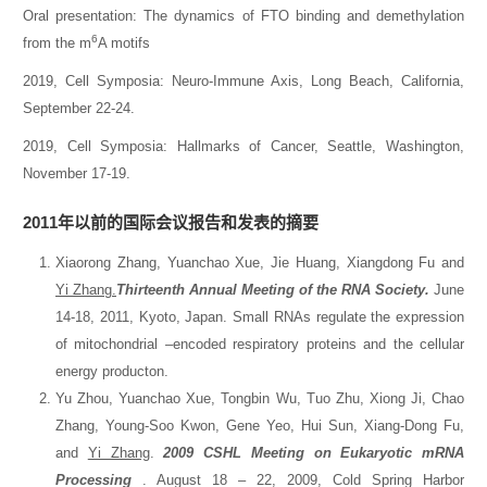
Oral presentation: The dynamics of FTO binding and demethylation
6
from the m
A motifs
2019, Cell Symposia: Neuro-Immune Axis, Long Beach, California,
September 22-24.
2019, Cell Symposia: Hallmarks of Cancer, Seattle, Washington,
November 17-19.
2011年以前的
国际会议报告和发表的摘要
Xiaorong Zhang, Yuanchao Xue, Jie Huang, Xiangdong Fu and
Yi Zhang.
Thirteenth Annual Meeting of the RNA Society.
June
14-18, 2011, Kyoto, Japan. Small RNAs regulate the expression
of mitochondrial –encoded respiratory proteins and the cellular
energy producton.
Yu Zhou, Yuanchao Xue, Tongbin Wu, Tuo Zhu, Xiong Ji, Chao
Zhang, Young-Soo Kwon, Gene Yeo, Hui Sun, Xiang-Dong Fu,
and
Yi Zhang
.
2009 CSHL Meeting on Eukaryotic mRNA
Processing
. August 18 – 22, 2009, Cold Spring Harbor