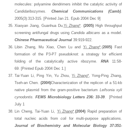
molecules: polyamine dendrimers inhibit the catalytic activity of
Candida
ribozymes.
Chemical Communications
(Camb)
.
2005(3):313-315. [Printed Jan 21. Epub 2004 Dec 9]
Xiaoyan Jiang, Guanhua Du
,
Yi Zhang*
.
(2005)
High throughput
screening antifungal drugs using
Candida albicans
as a model.
Chinese Pharmaceutical Journal
39:919-922.
Libin Zhang, Mu Xiao, Chen Lu and
Yi Zhang*
.(
2005)
Fast
formation of the P3-P7 pseudoknot: a strategy for efficient
folding of the catalytically active ribozyme.
RNA
11:58-
69. [Printed Epub 2004 Dec 1.]
Tai-Yuan Li, Ping Yin, Yu Zhou,
Yi Zhang*
, Yong-Ping Zhang,
Tseh-an Chen.
(2004)
Characterization of the replicon of a 51-kb
native plasmid from the gram-positive bacterium
Leifsonia xyli
cynodontis.
FEMS Microbiology Letters
236
:
33-39
. [Printed
July 1
Lin Cheng, Tai-Yuan Li,
Yi Zhang*
.
(
2004)
Rapid preparation of
total nucleic acids from
coli
for multi-purpose applications.
Journal of Biochemistry and Molecular Biology
37:351-