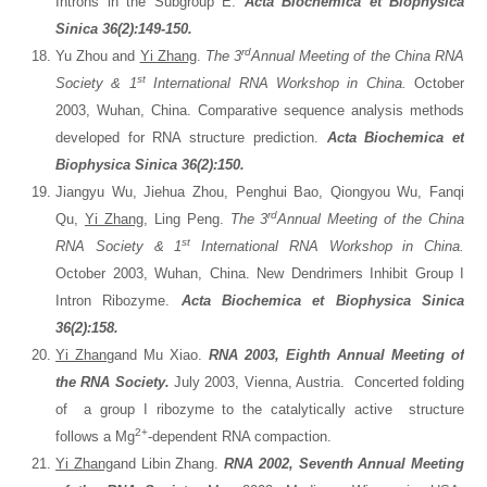
Introns in the Subgroup E.
Acta Biochemica et Biophysica
Sinica 36(2):149-150.
rd
Yu Zhou and
Yi Zhang
.
The 3
Annual Meeting of the China RNA
st
Society & 1
International RNA Workshop in China.
October
2003, Wuhan, China. Comparative sequence analysis methods
developed for RNA structure prediction.
Acta Biochemica et
Biophysica Sinica 36(2):150.
Jiangyu Wu, Jiehua Zhou, Penghui Bao, Qiongyou Wu, Fanqi
rd
Qu,
Yi Zhang
, Ling Peng.
The 3
Annual Meeting of the China
st
RNA Society & 1
International RNA Workshop in China.
October 2003, Wuhan, China. New Dendrimers Inhibit Group I
Intron Ribozyme.
Acta Biochemica et Biophysica Sinica
36(2):158.
Yi Zhang
and Mu Xiao.
RNA 2003,
E
ig
h
th Annual Meeting of
the RNA Society.
July 2003, Vienna, Austria. Concerted folding
of a group I ribozyme to the catalytically active structure
2+
follows a Mg
-dependent RNA compaction.
Yi Zhang
and Libin Zhang.
RNA 2002, Seventh Annual Meeting