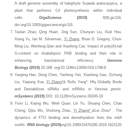
A draft genome assembly of halophyte Suaeda aralocaspica, a
plant that performs C4 photosynthesis within individual
cells.
GigaScience
(2019)
8(9):giz116.
doi.org/10.1093/gigascience/giz116.
Taolan Zhao, Qing Huan, Jing Sun, Chunyan Liu, Xiuli Hou,
Xiang Yu, Ian M. Silverman,
Yi Zhang
, Brian D. Gregory, Chun-
Ming Liu, Wenfeng Qian and Xiaofeng Cao. Impact of poly(A)-tail
G-content on
Arabidopsis
PAB binding and their role in
enhancing translational efficiency.
Genome
Biology
(2019)
20:189. org/10.1186/s13059-019-1799-8
Yanping Han, Dong Chen, Yanfeng Yan, Xiaofang Gao, Zizhong
Liu, Yaqiang Xue,
Yi Zhang
*
& Ruifu Yang*. Hfq Globally Binds
and Destabilizes sRNAs and mRNAs in
Yersinia pestis
.
mSystems
(2019)
DOI: 10.1128/mSystems.00245-19
Yixin Li, Kejing Wu, Weili Quan, Lin Yu, Shuang Chen, Chao
Cheng, Qijia Wu, Shuhong Zhao,
Yi Zhang
*
&Lei Zhou* . The
dynamics of FTO binding and demethylation from the m6A
motifs.
RNA biology
(
2019
)
org/10.1080/15476286.2019.1621120