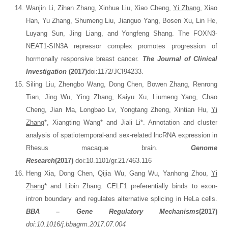
Wanjin Li, Zihan Zhang, Xinhua Liu, Xiao Cheng,
Yi Zhang
, Xiao
Han, Yu Zhang, Shumeng Liu, Jianguo Yang, Bosen Xu, Lin He,
Luyang Sun, Jing Liang, and Yongfeng Shang. The FOXN3-
NEAT1-SIN3A repressor complex promotes progression of
hormonally responsive breast cancer.
The Journal of Clinical
Investigation
(2017)
doi:1172/JCI94233.
Siling Liu, Zhengbo Wang, Dong Chen, Bowen Zhang, Renrong
Tian, Jing Wu, Ying Zhang, Kaiyu Xu, Liumeng Yang, Chao
Cheng, Jian Ma, Longbao Lv, Yongtang Zheng, Xintian Hu,
Yi
Zhang
*, Xiangting Wang* and Jiali Li*. Annotation and cluster
analysis of spatiotemporal-and sex-related lncRNA expression in
Rhesus macaque brain.
Genome
Research
(2017)
doi:10.1101/gr.217463.116
Heng Xia, Dong Chen, Qijia Wu, Gang Wu, Yanhong Zhou,
Yi
Zhang
* and Libin Zhang. CELF1 preferentially binds to exon-
intron boundary and regulates alternative splicing in HeLa cells.
BBA – Gene Regulatory Mechanisms
(2017)
doi:10.1016/j.bbagrm.2017.07.004