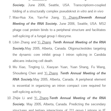
Society.
June 2006, Seattle, USA. Transcriptionn-coupled
folding of a structurally complex pseudoknot
in vitro
and
in vivo
Mao-Hua Xie, Yan-Fei Jiang,
Yi Zhang.
Eleventh Annual
Meeting of the RNA Society.
June 2006, Seattle, USA. MS2
phage coat protein binds to a peripheral structure and facilitates
self-splicing of a fungal group I ribozyme.
Libin Zhang and
Yi Zhang
.
Tenth Annual Meeting of the RNA
Society.
May 2005, Alberta, Canada. Oligonucleotides targeting
the dynamic core inhibit group I intron splicing in Candida
albicans inducing cell death.
Mu Xiao, Tingting Li, Xiaoyan Yuan, Yuan Shang, Fu Wang,
Shoudeng Chen and
Yi Zhang
.
Tenth Annual Meeting of the
RNA Society.
May 2005, Alberta, Canada. A peripheral element
is essential in organizing an intron compact core required for
self-splicing activity.
Zhijie Li and
Yi Zhang
.
Tenth Annual Meeting of the RNA
Society.
May 2005, Alberta, Canada. Predicting the secondary
structures and tertiary interactions of 211 group I introns in IE