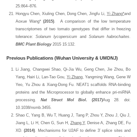
25:864–876.
Hongyu Chen, Xiuling Chen, Dong Chen, Jingfu Li,
Yi Zhang*
and
Aoxue Wang*
(2015)
. A comparison of the low temperature
transcriptomes of two tomato genotypes that differ in freezing
tolerance:
Solanum lycopersicum
and
Solanum habrochaites
.
BMC Plant Biology
2015 15:132.
Previous P
Ublications
(Wuhan University & UMDNJ)
Li Jiang, Changwei Shao, Qi-Jia Wu, Geng Chen, Jie Zhou, Bo
Yang, Hairi Li, Lan-Tao Gou,
Yi Zhang
, Yangming Wang, Gene W
Yeo, Yu Zhou & Xiang-Dong Fu. NEAT1 scaffolds RNA-binding
proteins and the Microprocessor to globally enhance pri-miRNA
processing.
Nat Struct Mol Biol
. (2017)
Aug 28. doi:
10.1038/nsmb.3455.
Shao C, Yang B, Wu T, Huang J, Tang P, Zhou Y, Zhou J, Qiu J,
Jiang L, Li H, Chen G, Sun H,
Zhang Y
, Denise A, Zhang DE, Fu
XD.
(2014)
. Mechanisms for U2AF to define 3′ splice sites and