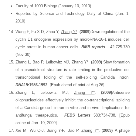
Faculty of 1000 Biology (January 10, 2010)
Reported by Science and Technology Daily of China (Jan. 1,
2010)
Wang F, Fu X-D, Zhou Y,
Zhang Y*
.
(2009)
Down-regulation of the
cyclin E1 oncogene expression by microRNA-16-1 induces cell
cycle arrest in human cancer cells.
BMB reports
42:725-730
(Nov 30)
Zhang L, Bao P, Leibowitz MJ,
Zhang Y*
.
(2009)
Slow formation
of a pseudoknot structure is rate limiting in the productive co-
transcriptional folding of the self-splicing Candida intron.
RNA
15:1986-1992
. [Epub ahead of print at Aug 26]
Zhang L, Leibowitz MJ,
Zhang Y*
.
(2009)
Antisense
oligonucleotides effectively inhibit the co-transcriptional splicing
of a Candida group I intron in vitro and in vivo: Implications for
antifungal therapeutics.
FEBS Letters
583:734-738. [Epub
online at Jan. 19, 2009]
Xie M, Wu Q-J, Jiang Y-F, Bao P,
Zhang Y*
. (
2009)
A phage