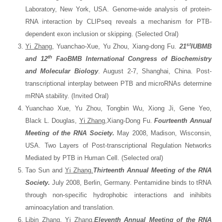
Laboratory, New York, USA. Genome-wide analysis of protein-
RNA interaction by CLIPseq reveals a mechanism for PTB-
dependent exon inclusion or skipping. (Selected Oral)
st
Yi Zhang
, Yuanchao-Xue, Yu Zhou, Xiang-dong Fu.
21
IUBMB
th
and 12
FaoBMB International Congress of Biochemistry
and Molecular Biology
. August 2-7, Shanghai, China. Post-
transcriptional interplay between PTB and microRNAs determine
mRNA stability. (Invited Oral)
Yuanchao Xue, Yu Zhou, Tongbin Wu, Xiong Ji, Gene Yeo,
Black L. Douglas,
Yi Zhang
,Xiang-Dong Fu.
Fourteenth
Annual
Meeting of the RNA Society.
May 2008, Madison, Wisconsin,
USA. Two Layers of Post-transcriptional Regulation Networks
Mediated by PTB in Human Cell. (Selected oral)
Tao Sun and
Yi Zhang.
Thirteenth Annual Meeting of the RNA
Society.
July 2008, Berlin, Germany. Pentamidine binds to tRNA
through non-specific hydrophobic interactions and inihibits
aminoacylation and translation.
Libin Zhang,
Yi Zhang.
Eleventh Annual Meeting of the RNA