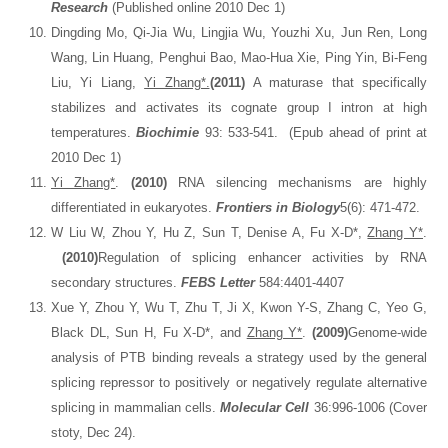
Research
(Published online 2010 Dec 1)
Dingding Mo, Qi-Jia Wu, Lingjia Wu, Youzhi Xu, Jun Ren, Long
Wang, Lin Huang, Penghui Bao, Mao-Hua Xie, Ping Yin, Bi-Feng
Liu, Yi Liang,
Yi Zhang*.
(2011)
A maturase that specifically
stabilizes and activates its cognate group I intron at high
temperatures.
Biochimie
93: 533-541. (Epub ahead of print at
2010 Dec 1)
Yi Zhang*
.
(2010)
RNA silencing mechanisms are highly
differentiated in eukaryotes.
Frontiers in Biology
5(6): 471-472.
W Liu W, Zhou Y, Hu Z, Sun T, Denise A, Fu X-D*,
Zhang Y*
.
(2010)
Regulation of splicing enhancer activities by RNA
secondary structures.
FEBS Letter
584:4401-4407
Xue Y, Zhou Y, Wu T, Zhu T, Ji X, Kwon Y-S, Zhang C, Yeo G,
Black DL, Sun H, Fu X-D*, and
Zhang Y*
.
(2009)
Genome-wide
analysis of PTB binding reveals a strategy used by the general
splicing repressor to positively or negatively regulate alternative
splicing in mammalian cells.
Molecular Cell
36:996-1006 (Cover
stoty, Dec 24).