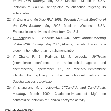
of the RNA Society.
May 2002, Madison, Wisconsin, USA.
Inhibition of Ca.LSU self-splicing by antisense targeting its
active sites.
Yi Zhang
and Mu Xiao.
RNA 2002, Seventh Annual Meeting of
the RNA Society.
May 2002, Madison, Wisconsin, USA.
Endonuclease activities derived from Ca.LSU.
Y
i Zhang
and M. J. Leibowitz.
RNA 2001, Sixth Annual Meeting
of the RNA Society.
May 2001, Alberta, Canada. Folding of a
group I intron other than Tetrahymena intron.
th
Yi Zhang
, P. S. Perlman, M. J. Leibowitz.
39
icaac
(interscience conference on antimicrobial agents and
chemotherary). Sepertember 1999, San Francisco. Pentamidine
inhibits the splicing of the mitochondrial introns in
Saccharomyces cerevisiae.
th
Yi Zhang
and M. J. Leibowitz.
5
Candida and Candidiasis
++
meeting.
March 1999, Charleston.Impact of Mg
on
pentamidine inhibition of Candida ribozyme activity.