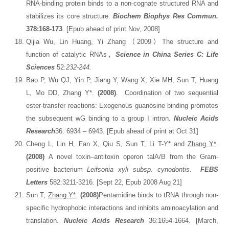
RNA-binding protein binds to a non-cognate structured RNA and
stabilizes its core structure.
Biochem Biophys Res Commun.
378:168-173
. [Epub ahead of print Nov, 2008]
Qijia Wu, Lin Huang, Yi Zhang（2009）The structure and
function of catalytic RNAs，
Science in China Series C: Life
Sciences
52:
232-244.
Bao P, Wu QJ, Yin P, Jiang Y, Wang X, Xie MH, Sun T, Huang
L, Mo DD, Zhang Y*.
(2008)
. Coordination of two sequential
ester-transfer reactions: Exogenous guanosine binding promotes
the subsequent wG binding to a group I intron.
Nucleic Acids
Research
36: 6934 – 6943. [Epub ahead of print at Oct 31]
Cheng L, Lin H, Fan X, Qiu S, Sun T, Li T-Y* and
Zhang Y*
.
(2008)
A novel toxin–antitoxin operon talA/B from the Gram-
positive bacterium
Leifsonia xyli subsp. cynodontis
.
FEBS
Letters
582:3211-3216. [Sept 22, Epub 2008 Aug 21]
Sun T,
Zhang Y*
.
(2008)
Pentamidine binds to tRNA through non-
specific hydrophobic interactions and inhibits aminoacylation and
translation.
Nucleic Acids Research
36:1654-1664. [March,