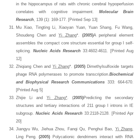
in the hippocampus of rats with chronic cerebral hypoperfusion
correlates with cognitive impairment.
Molecular Brain
Research
, 139 (1): 169-177. [Printed Sep 13]
Mu Xiao, Tingting Li, Xiaoyan Yuan, Yuan Shang, Fu Wang,
Shoudeng Chen and
Yi Zhang
*.
(2005)
A peripheral element
assembles the compact core structure essential for group I self-
splicing.
Nucleic Acids Research
33:4602-4611. [Printed Aug
12]
Zhiqiang Chen and
Yi Zhang
*.
(2005)
Dimethylsulfoxide targets
phage RNA polymerases to promote transcription.
Biochemical
and Biophysical Research Communications
333: 664-670.
[Printed Aug 5]
Zhijie Li and
Yi Zhang*
. (
2005)
Predicting the secondary
structures and tertiary interactions of 211 group I introns in IE
subgroup.
Nucleic Acid
s
Research
33:2118-2128. [Printed Apr
20]
Jiangyu Wu, Jiehua Zhou, Fanqi Qu, Penghui Bao,
Yi Zhang
,
Ling Peng.
(2005)
Polycationic dendrimers interact with RNA