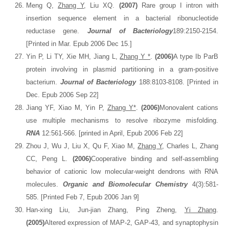
Meng Q,
Zhang Y
, Liu XQ.
(2007)
Rare group I intron with
insertion sequence element in a bacterial ribonucleotide
reductase gene.
Journal of Bacteriology
189:2150-2154.
[Printed in Mar. Epub 2006 Dec 15.]
Yin P, Li TY, Xie MH, Jiang L,
Zhang Y *
.
(2006)
A type Ib ParB
protein involving in plasmid partitioning in a gram-positive
bacterium.
Journal of Bacteriology
188:8103-8108. [Printed in
Dec. Epub 2006 Sep 22]
Jiang YF, Xiao M, Yin P,
Zhang Y*
.
(2006)
Monovalent cations
use multiple mechanisms to resolve ribozyme misfolding.
RNA
12:561-566. [printed in April, Epub 2006 Feb 22]
Zhou J, Wu J, Liu X, Qu F, Xiao M,
Zhang Y
, Charles L, Zhang
CC, Peng L.
(2006)
Cooperative binding and self-assembling
behavior of cationic low molecular-weight dendrons with RNA
molecules.
Organic and Biomolecular Chemistry
4(3):581-
585. [Printed Feb 7, Epub 2006 Jan 9]
Han-xing Liu, Jun-jian Zhang, Ping Zheng,
Yi Zhang
.
(2005)
Altered expression of MAP-2, GAP-43, and synaptophysin