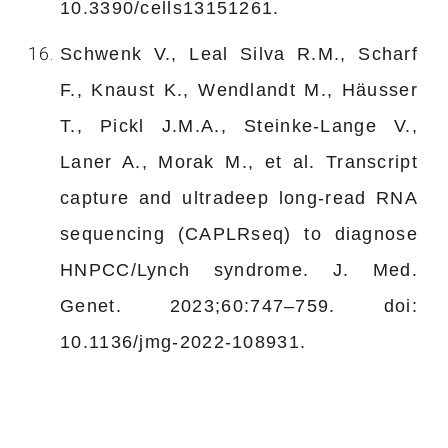
10.3390/cells13151261.
Schwenk V., Leal Silva R.M., Scharf
F., Knaust K., Wendlandt M., Häusser
T., Pickl J.M.A., Steinke-Lange V.,
Laner A., Morak M., et al. Transcript
capture and ultradeep long-read RNA
sequencing (CAPLRseq) to diagnose
HNPCC/Lynch syndrome. J. Med.
Genet. 2023;60:747–759. doi:
10.1136/jmg-2022-108931.