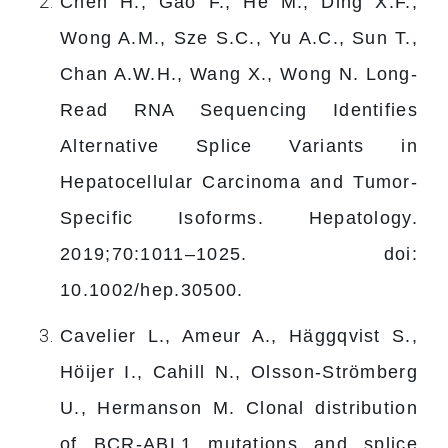
Chen H., Gao F., He M., Ding X.F.,
Wong A.M., Sze S.C., Yu A.C., Sun T.,
Chan A.W.H., Wang X., Wong N. Long-
Read RNA Sequencing Identifies
Alternative Splice Variants in
Hepatocellular Carcinoma and Tumor-
Specific Isoforms. Hepatology.
2019;70:1011–1025. doi:
10.1002/hep.30500.
Cavelier L., Ameur A., Häggqvist S.,
Höijer I., Cahill N., Olsson-Strömberg
U., Hermanson M. Clonal distribution
of BCR-ABL1 mutations and splice