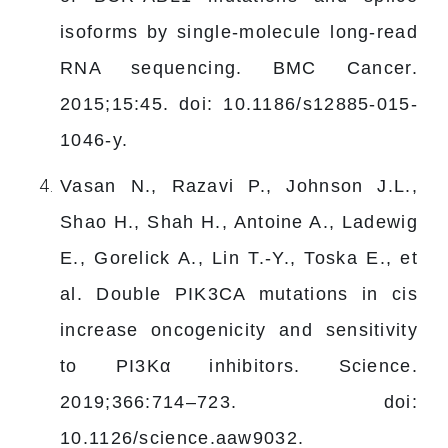
isoforms by single-molecule long-read
RNA sequencing. BMC Cancer.
2015;15:45. doi: 10.1186/s12885-015-
1046-y.
Vasan N., Razavi P., Johnson J.L.,
Shao H., Shah H., Antoine A., Ladewig
E., Gorelick A., Lin T.-Y., Toska E., et
al. Double PIK3CA mutations in cis
increase oncogenicity and sensitivity
to PI3Kα inhibitors. Science.
2019;366:714–723. doi:
10.1126/science.aaw9032.